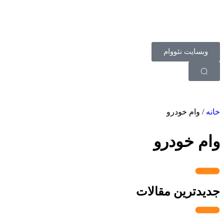
وبسایت نئووام
خانه
/
وام خودرو
وام خودرو
جدیدترین مقالات