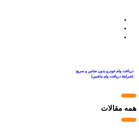
Zahra
2025/01/23
8 دقیقه
دریافت وام خودرو بدون ضامن و سریع
(شرایط دریافت وام ماشین)
همه مقالات